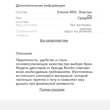
Дополнительная информация
Состав
....................................................................................
Хлопок 98%; Эластан
2%
Тип
.............................................................................
Средняя
посадки
Вид застежки
..........................................................
без застежки;
завязки
Особенности
.............................................................................
карго на резинке
модели
Все характеристики
Описание
Практичность, удобство и стиль -
основополагающие качества при выборе брюк.
Модель джоггеров от бренда Bronks отвечает
всем необходимым требованиям. Изготовлены
из плотного хлопкового материала, который
тактильно приятен к телу и позволяет ему
дышать при физической активности.
Полное описание