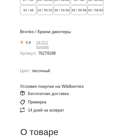
33 / 48
34 / 50-52
36 / 54-56
38 / 56-58
40 / 58-60
Bronks / Брюки джоггеры
4.8
34 021
оценка
Артикул:
76279198
Цвет:
песочный
Условия покупки на Wildberries
Бесплатная доставка
Примерка
14 дней на возврат
О товаре