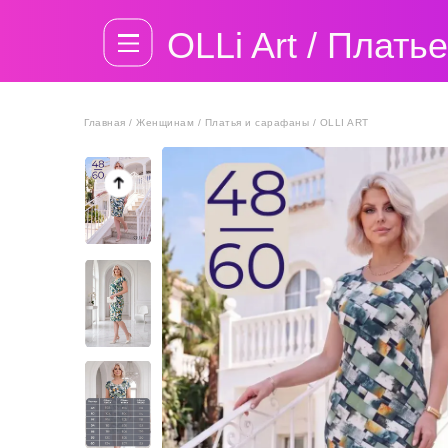
OLLi Art / Плат
Главная / Женщинам / Платья и сарафаны / OLLI ART