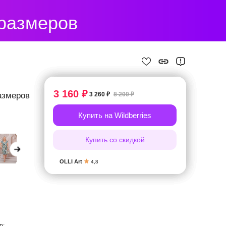
 размеров
3 160 ₽
азмеров
3 260 ₽
8 200 ₽
Купить на Wildberries
Купить со скидкой
OLLI Art
4,8
р;