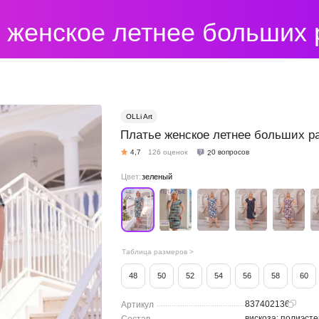
ье женское летнее больших
OLLi Art
Платье женское летнее больших р
20 вопросов
4,7
126 оценок
Цвет:
зеленый
Таблица размеров >
48
50
52
54
56
58
60
837402136
Артикул
.........................................................
вискоза; полиэсте
............................................................