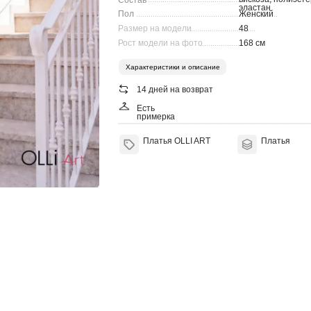
Состав
эластан
Пол
Женский
....................................................................
Размер на модели
48
................................
Рост модели на фото
168 см
.........................
Характеристики и описание
14 дней на возврат
Есть
примерка
Платья OLLI ART
Платья