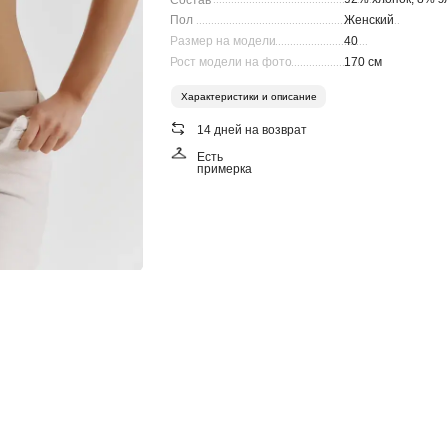
Состав
Пол
Женский
....................................................................
Размер на модели
40
................................
Рост модели на фото
170 см
.........................
Характеристики и описание
14 дней на возврат
Есть
примерка