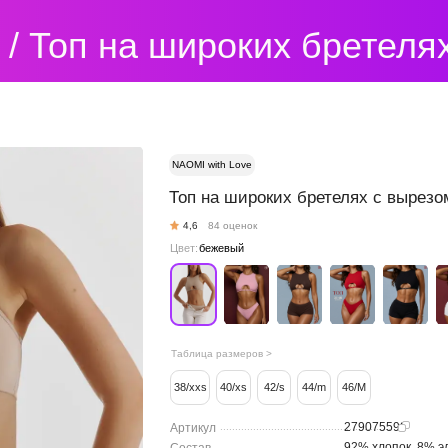
 / Топ на широких бретеля
NAOMI with Love
Топ на широких бретелях с вырезо
4,6
84 оценок
Цвет:
бежевый
Таблица размеров >
38/xxs
40/xs
42/s
44/m
46/M
279075598
Артикул
.........................................................
92% хлопок, 8% э
............................................................