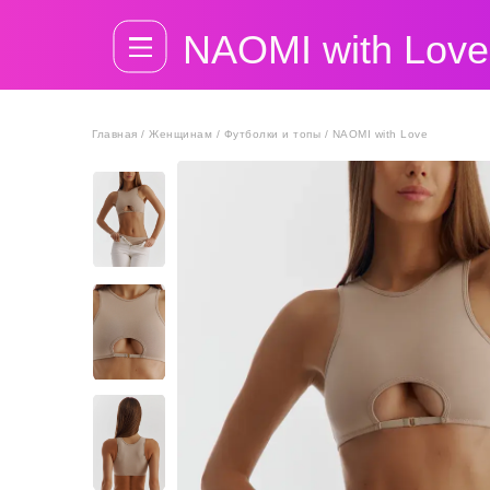
NAOMI with Love
Главная / Женщинам / Футболки и топы / NAOMI with Love