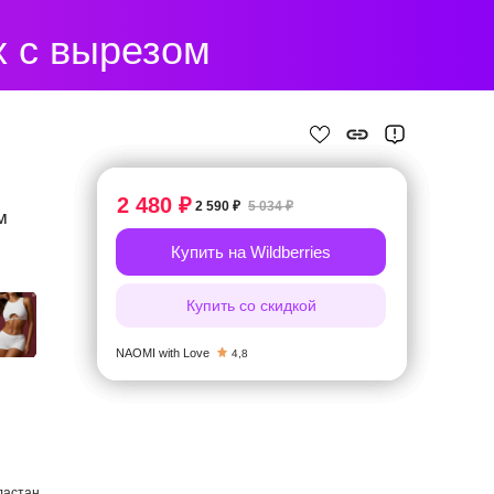
х с вырезом
2 480 ₽
2 590 ₽
5 034 ₽
м
Купить на Wildberries
Купить со скидкой
NAOMI with Love
4,8
ластан