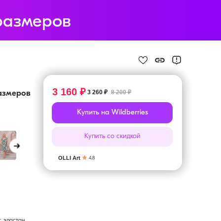
 размеров
3 160 ₽
3 260 ₽
8 200 ₽
азмеров
Купить на Wildberries
Купить со скидкой
OLLI Art
4,8
; эластан