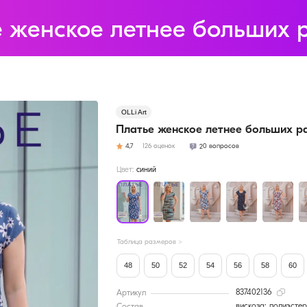
ье женское летнее больших
OLLi Art
Платье женское летнее больших р
20 вопросов
4,7
126 оценок
Цвет:
синий
Таблица размеров >
48
50
52
54
56
58
60
.........................................................
837402136
Артикул
вискоза; полиэстер
............................................................