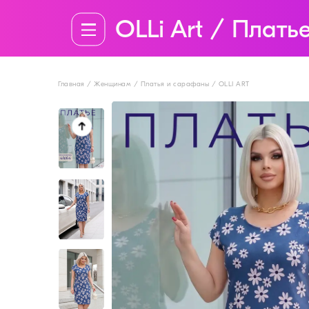
OLLi Art / Плат
Главная / Женщинам / Платья и сарафаны / OLLI ART