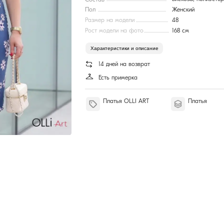
Состав
Пол
Женский
....................................................................
Размер на модели
48
................................
Рост модели на фото
168 см
.........................
Характеристики и описание
14 дней на возврат
Есть примерка
Платья OLLI ART
Платья