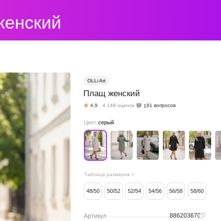
 женский
OLLi Art
Плащ женский
181 вопросов
4,9
4 149 оценок
Цвет:
серый
Таблица размеров >
48/50
50/52
52/54
54/56
56/58
58/60
886203670
Артикул
.........................................................