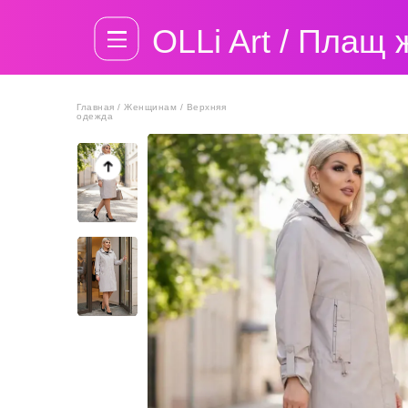
OLLi Art / Плащ
Главная / Женщинам / Верхняя
одежда