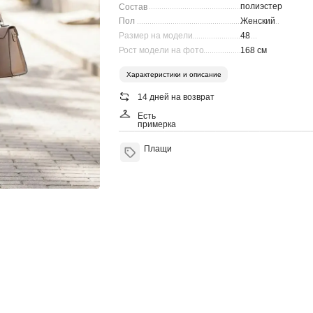
полиэстер
Состав
............................................................
Пол
Женский
....................................................................
Размер на модели
48
................................
Рост модели на фото
168 см
.........................
Характеристики и описание
14 дней на возврат
Есть
примерка
Плащи