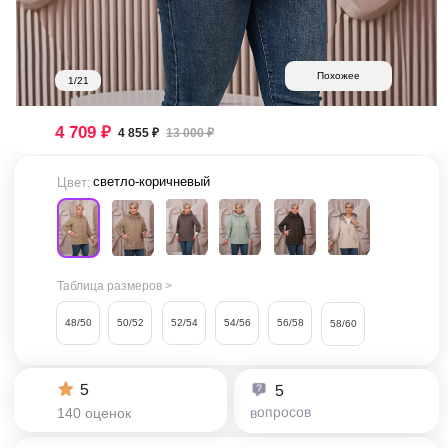
Похожее
1/21
4 709 ₽
4 855 ₽
13 000 ₽
светло-коричневый
Цвет:
Таблица размеров >
48/50
50/52
52/54
54/56
56/58
58/60
5
5
вопросов
140 оценок