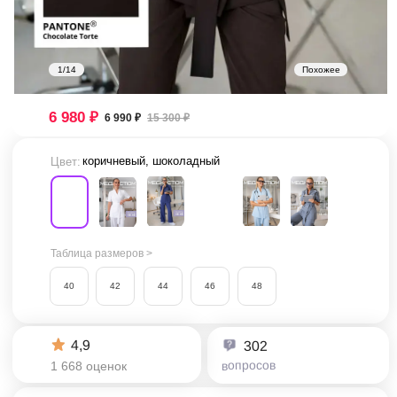
1/14
Похожее
6 980 ₽
6 990 ₽
15 300 ₽
коричневый, шоколадный
Цвет:
Таблица размеров >
40
42
44
46
48
4,9
302
вопросов
1 668 оценок